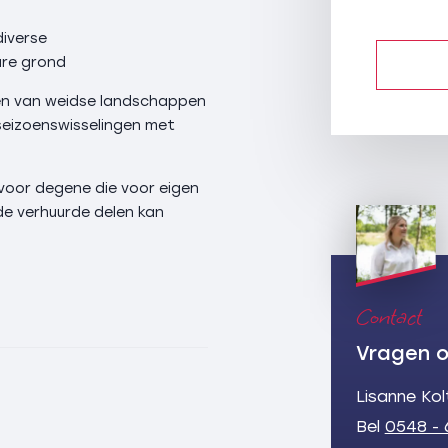
diverse
are grond
en van weidse landschappen
 seizoenswisselingen met
 voor degene die voor eigen
 de verhuurde delen kan
n Nijverdal, tegen het
veld is buitengewoon. Hier
Contact
rum Nijverdal, NS station
 en de verkeerswegen A35/A1
Vragen o
Lisanne Ko
rn heeft een gezellig
Bel
0548 - 
elegenheden, ZININ theater,