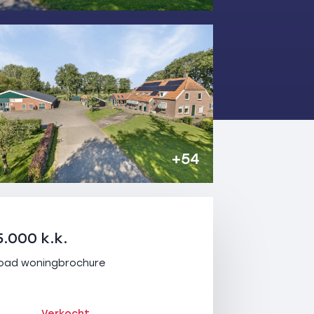
+54
5.000 k.k.
oad woningbrochure
Verkocht