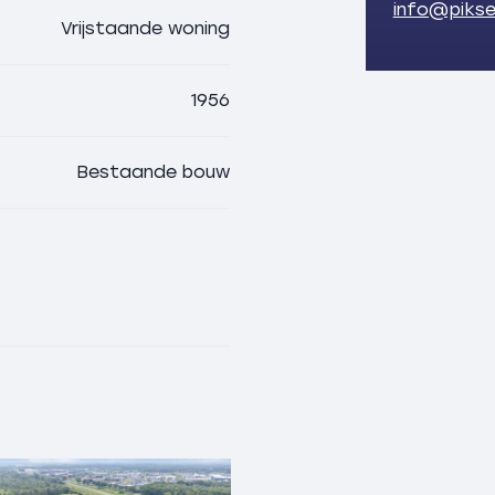
info@piks
de medische centra en alle
Vrijstaande woning
 het gehele gezin een fijne
r van NP de Sallandse
o dichtbij, is een blijvend
1956
Bestaande bouw
ke oprijlaan met ruime
eden en de bedrijfsruimten
erf en naastgelegen weiland
Salland typerende
rij die ingedeeld is in een
 voor- en achterhuis met
gaard, een kapschuur,
n een garage. Een tweetal
huurde staat) en een