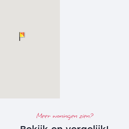
fsruimten
gebouwd tot een geïsoleerd
r gastenverblijf of aparte
pen keuken voorzien van
che en toilet.
angebouwde berging
mstreeks 1956 en is een
plaats. De kapschuur is
ergelegen berging.
²
2 m²
Meer woningen zien?
n Western red ceder hout in