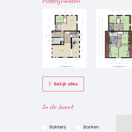
Plattegronden
wastafelmeubel en toilet.
2e verdieping: Royale zolderberging bere
Achterhuis
Begane grond: Entree, meterkast, hal m
afsluitbare tussendeur/doorloop naar vo
fontein en douchemogelijkheid, woonkam
half open woon-eetkeuken voorzien van i
afzuigkap, combi-oven, koelkast en vaat
keukenblok en achteringang.
1e verdieping: Overloop, berging met wit
Bekijk alles
opstelling, slaapkamer (1) met vaste kas
kast, slaapkamer (3) met vaste kast, ba
whirlpool ligbad, designradiator, wastaf
In de buurt
2e verdieping: Royale zeer ruime zolderb
geïsoleerd, bereikbaar met vlizotrap.
Bakkerij
Banken