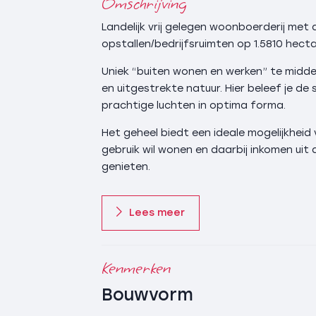
Omschrijving
Landelijk vrij gelegen woonboerderij met 
opstallen/bedrijfsruimten op 1.5810 hect
Uniek “buiten wonen en werken” te midd
en uitgestrekte natuur. Hier beleef je de
prachtige luchten in optima forma.
Het geheel biedt een ideale mogelijkheid
gebruik wil wonen en daarbij inkomen uit
genieten.
De ligging net buiten de bebouwde kom va
prachtige Natura 2000 gebied Wierdense 
Lees meer
vind je ultieme rust en ruimte terwijl cent
(Almelo-Zwolle) op ca. 2 km afstand ligt
op ca. 0,5 km.
Kenmerken
Nijverdal deel van de gemeente Hellendoo
Bouwvorm
gevarieerd winkelcentrum met uitgaansg