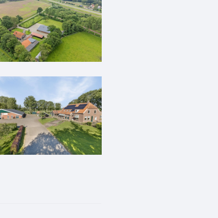
(in verhuurde staat).
ele wijze gebouwd waarna in
lledig geïsoleerd. De
 gedeeld wonen waarbij
slaapkamer (1), woonkamer,
r, combi-oven, inductie-
it de woonkeuken is de
g, meterkast, hal met vaste
orloop naar achterhuis,
aansluitingen en een
slaapkamer (2), extra grote
er is prima op te delen om
amer voorzien van douche,