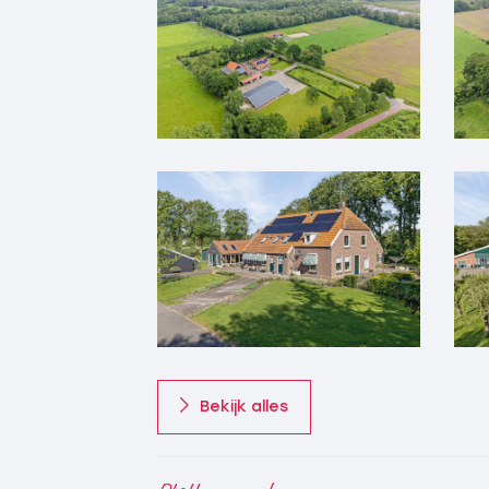
separaat zomerhuis, voormalig bakhuisje 
Omschrijving en indeling woonboerderij
De woonboerderij is in 1956 op tradition
2000 het achterhuis is gerealiseerd en vo
ontstane dubbele indeling is ideaal voor
optimale privacy gewaarborgd blijft.
Voorhuis
Begane grond: Entree, hal, trapopgang, 
open woonkeuken voorzien van vaatwasse
kooktoestel, koelkast en afzuigkap. Vanu
provisiekelder toegankelijk. Achteringan
kastruimte en afsluitbare tussendeur/do
royale bijkeuken met keukenblok, witgoed
separaat toilet.
Bekijk alles
1e verdieping: Overloop met vaste kast, 
slaapkamer (3) met vaste kast, deze kam
een (4e) slaapkamer te realiseren, badk