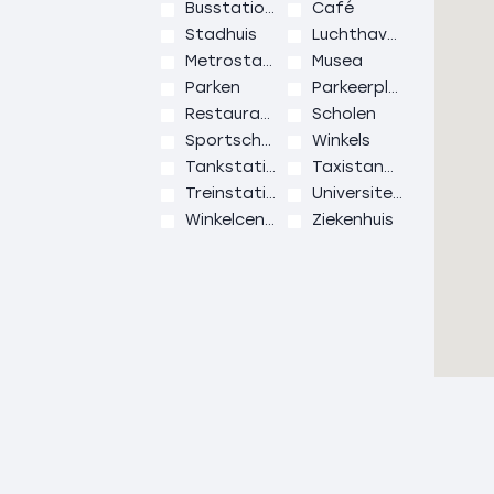
Omschrijving en indeling opstallen/bedrij
Busstations
Café
Stadhuis
Luchthaven
Zomerhuis
Metrostation
Musea
Het voormalige bakhuisje van 1956 is om
Parken
Parkeerplaats
cv-verwarmd zomerhuis dat ideaal is voo
Restaurant
Scholen
thuiswerkplek.
Sportschool
Winkels
Begane grond: Entree, woonkamer met o
Tankstations
Taxistandplaats
pantry, slaapkamer (1), badkamer met dou
Treinstation
Universiteit
Afmeting circa 38 m²
Winkelcentrum
Ziekenhuis
Kapschuur met overkapping/afdak en a
De multifunctionele kapschuur dateert o
ideale berging/stallingsplek en open werk
uitgebreid met een overkapping en acht
Afmeting kapschuur circa 162 m²
Afmeting overkapping/afdak circa 105 m
Afmeting aangebouwde berging circa 12
Tuinhuis/serre
Het tuinhuis/serre, is in 2010 gebouwd va