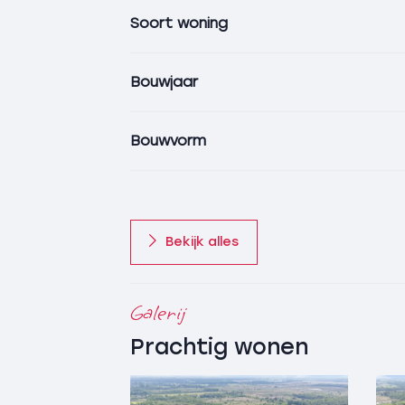
een bruisend verenigingsleven, uitsteken
Soort woning
vormen van onderwijs. Dit maakt het voor
plek om te wonen. De uitgestrekte natuu
Heuvelrug en het dal van rivier de Regge, z
Bouwjaar
genot om elke dag te beleven.
Inrichting Erf
Bouwvorm
De erfindeling bestaat uit een gezamenlij
parkeergelegenheid waarbij de wooneenh
een eigen opgang genieten. Het gehele 
wordt omzoomd met de voor Twente en 
windsingels/hagen en struwelen.
Bekijk alles
De bebouwing bestaat uit:
Galerij
De vrijstaande karakteristieke woonboerde
tweetal zelfstandige wooneenheden, als
Prachtig wonen
daarbij de omliggende tuin en fruitboom
hobbyruimte-bergingen, tuinhuis/serre e
vrijstaande bedrijfsruimten (beide in ver