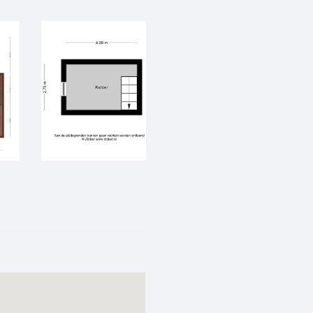
ikbaar met vlizotrap.
et trapopgang en
orhuis, wandtoilet met
er met tuindeuren annex
nductie kooktoestel,
wasser, bijkeuken met
goedaansluitingen en cv
t, slaapkamer (2) met vaste
dkamer voorzien van douche,
elmeubel en wandtoilet.
erging, afgewerkt en