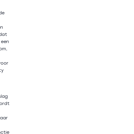
de
en
dat
 een
om,
voor
ty
slag
wordt
baar
nctie