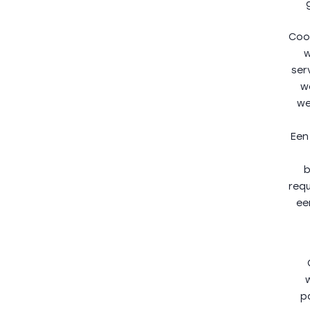
Cook
w
ser
w
we
Een
b
req
ee
p