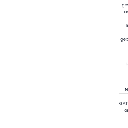
ge
a
geb
Hi
N
GAT
a