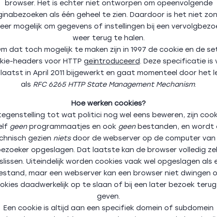
browser. Het is echter niet ontworpen om opeenvolgende
inabezoeken als één geheel te zien. Daardoor is het niet zo
eer mogelijk om gegevens of instellingen bij een vervolgbezo
weer terug te halen.
m dat toch mogelijk te maken zijn in 1997 de cookie en de se
kie-headers voor HTTP
geïntroduceerd
. Deze specificatie is
 laatst in April 2011 bijgewerkt en gaat momenteel door het l
als
RFC 6265 HTTP State Management Mechanism
.
Hoe werken cookies?
 tegenstelling tot wat politici nog wel eens beweren, zijn cook
elf
geen
programmaatjes en ook
geen
bestanden, en wordt 
chnisch gezien
niets
door de webserver op de computer van
ezoeker opgeslagen. Dat laatste kan de browser volledig ze
slissen. Uiteindelijk worden cookies vaak wel opgeslagen als 
estand, maar een webserver kan een browser niet dwingen 
okies daadwerkelijk op te slaan of bij een later bezoek terug
geven.
Een cookie is altijd aan een specifiek domein of subdomein