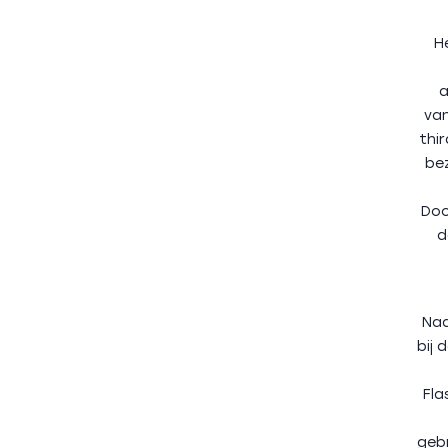
H
a
van
thi
be
Doo
d
Naa
bij 
Fla
gebr