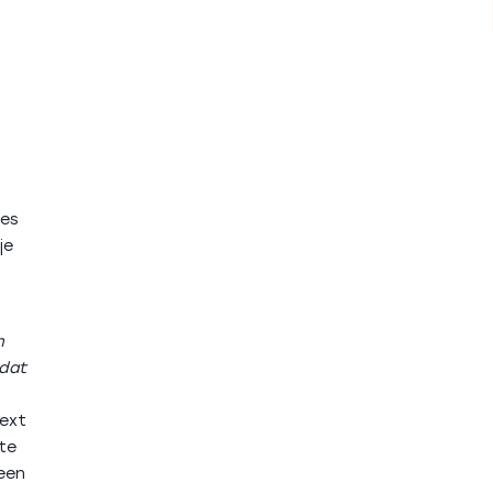
ies
je
n
dat
Text
te
een