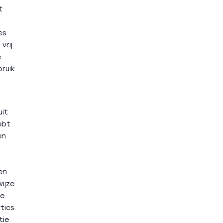
t
es
vrij
e
ruik
uit
ebt
n.
en
ijze
te
tics.
tie