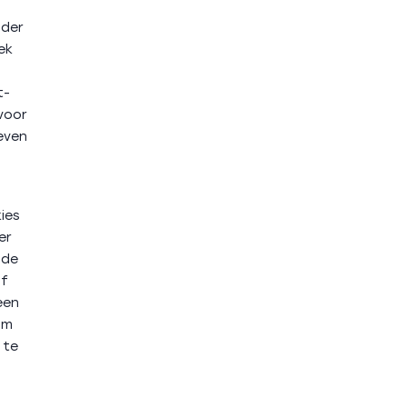
nder
ek
t-
 voor
even
ies
er
 de
lf
een
om
 te