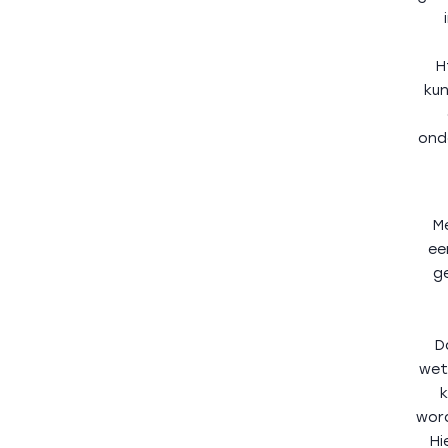
H
kun
ond
Me
ee
g
D
wet
k
word
Hi