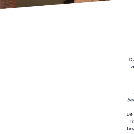
Op
z
be
De 
T
be