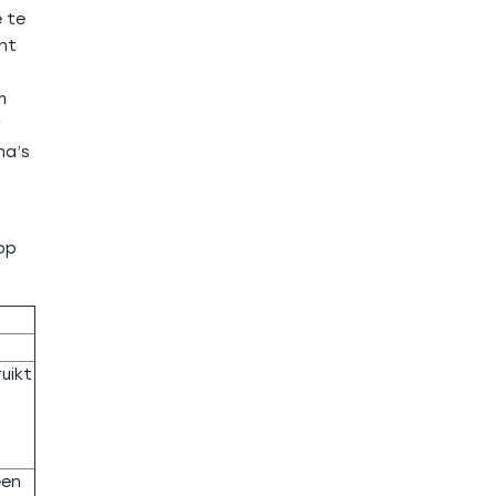
 te
nt
m
r
na’s
 op
uikt
een