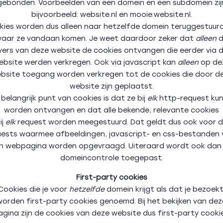
gebonden. Voorbeelden van een domein en een subdomein zij
bijvoorbeeld: website.nl en mooie.website.nl.
ies worden dus alleen naar hetzelfde domein teruggestuurd
aar ze vandaan komen. Je weet daardoor zeker dat
alleen
d
vers van deze website de cookies ontvangen die eerder via 
ebsite werden verkregen. Ook via javascript kan
alleen
op de
bsite toegang worden verkregen tot de cookies die door d
website zijn geplaatst.
 belangrijk punt van cookies is dat ze bij
elk
http-request ku
worden ontvangen en dat alle bekende, relevante cookies
ij
elk
request worden meegestuurd. Dat geldt dus ook voor 
uests waarmee afbeeldingen, javascript- en css-bestanden 
n webpagina worden opgevraagd. Uiteraard wordt ook dan
domeincontrole toegepast.
First-party cookies
Cookies die je voor
hetzelfde
domein krijgt als dat je bezoekt
worden first-party cookies genoemd. Bij het bekijken van dez
agina zijn de cookies van deze website dus first-party cookie