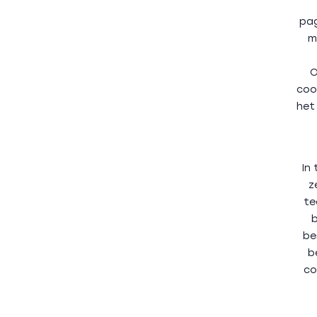
pag
m
O
coo
het
In
z
te
b
be
b
co