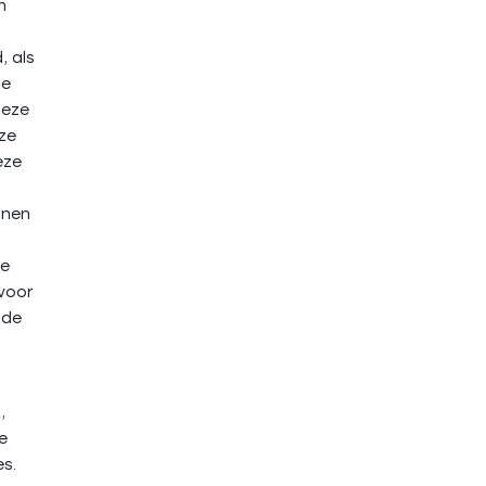
n
, als
e
deze
ze
eze
nnen
de
voor
 de
,
e
s.