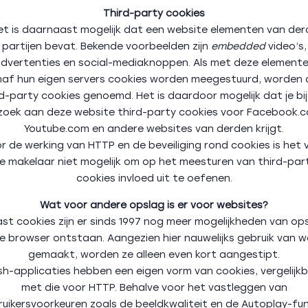
Third-party cookies
et is daarnaast mogelijk dat een website elementen van der
partijen bevat. Bekende voorbeelden zijn
embedded
video’s,
dvertenties en social-mediaknoppen. Als met deze element
af hun eigen servers cookies worden meegestuurd, worden 
rd-party cookies genoemd. Het is daardoor mogelijk dat je bij
zoek aan deze website third-party cookies voor Facebook.c
Youtube.com en andere websites van derden krijgt.
r de werking van HTTP en de beveiliging rond cookies is het 
e makelaar niet mogelijk om op het meesturen van third-par
cookies invloed uit te oefenen.
Wat voor andere opslag is er voor websites?
st cookies zijn er sinds 1997 nog meer mogelijkheden van op
de browser ontstaan. Aangezien hier nauwelijks gebruik van 
gemaakt, worden ze alleen even kort aangestipt.
sh-applicaties hebben een eigen vorm van cookies, vergelijk
met die voor HTTP. Behalve voor het vastleggen van
uikersvoorkeuren zoals de beeldkwaliteit en de Autoplay-fu