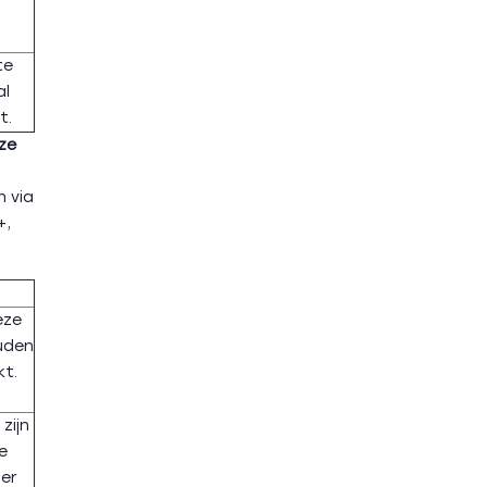
te
al
t.
ze
n via
+,
eze
uden
kt.
zijn
e
 er