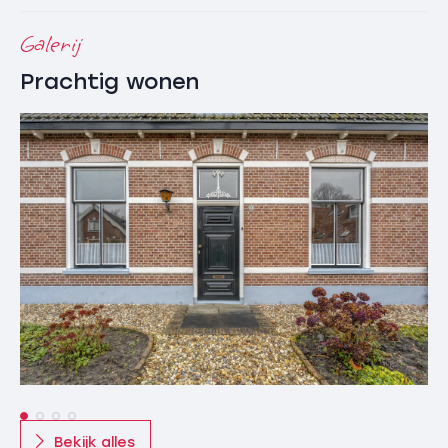
ruimte ook uitstekend dienst kan doen voor lichte
Galerij
huishoudelijke werkzaamheden of als extra voorziening
bij bijvoorbeeld een hobbyruimte.
Prachtig wonen
De garage beschikt daarnaast over een handige
bergzolder, ideaal voor het opbergen van
seizoensspullen. Dankzij de ruime opzet is de garage
uitermate geschikt voor het stallen van een auto,
fietsen en andere materialen. Bovendien leent de
ruimte zich perfect voor het realiseren van een
werkplaats, atelier of hobbyruimte aan huis.
Indeling:
Kelder: provisiekelder
Begane grond: hal/entree, woonkamer v.v. pelletkachel
en tuindeuren, slaapkamer (1), badkamer v.v.
inloopdouche, wastafel en toilet, gesloten
woonkeuken met vaste kasten en toegang tot kelder.
Bekijk alles