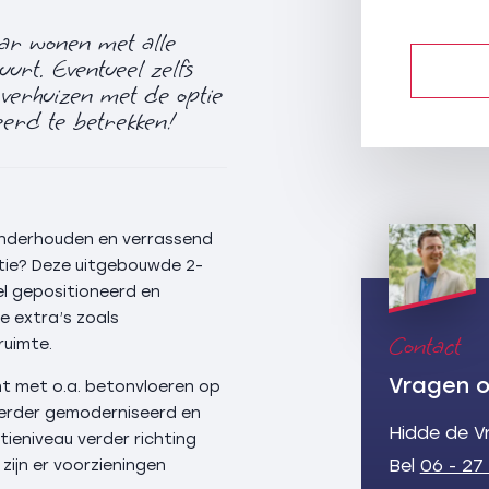
aar wonen met alle
uurt. Eventueel zelfs
 verhuizen met de optie
eerd te betrekken!
nderhouden en verrassend
tie? Deze uitgebouwde 2-
l gepositioneerd en
 extra’s zoals
Contact
ruimte.
Vragen o
nt met o.a. betonvloeren op
 verder gemoderniseerd en
Hidde de V
tieniveau verder richting
Bel
06 - 27
jn er voorzieningen