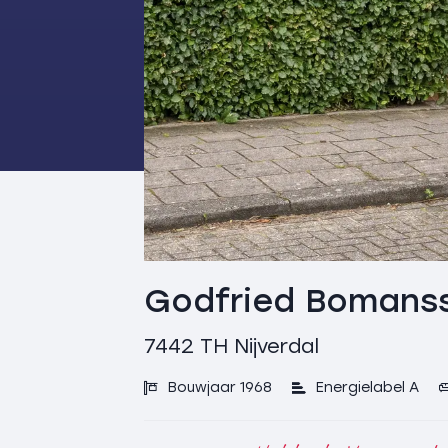
Godfried Bomanss
7442 TH
Nijverdal
Bouwjaar 1968
Energielabel A