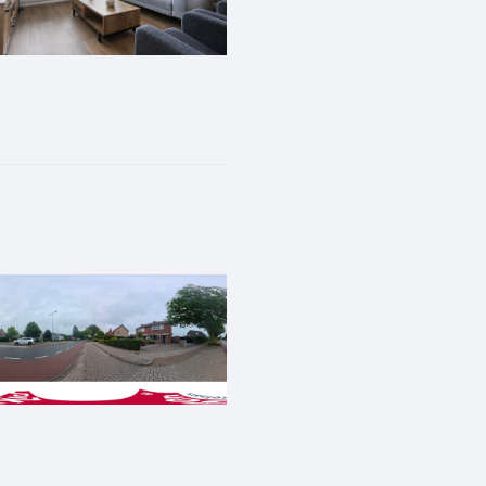
4 x 400 WattPiek) met micro-
tof kozijnen en rolluiken;
;
d in 2020;
 gemeubileerd geleverd