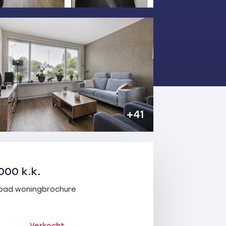
+41
000 k.k.
oad woningbrochure
Verkocht