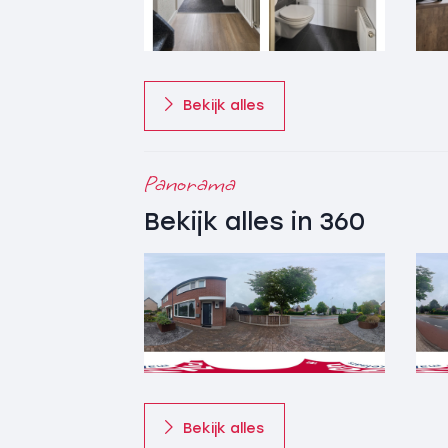
– 10 zonnepanelen (6 x 410 WattPiek en 
optimizers;
– Dakkapel geplaatst in 2018 en v.v. kunsts
– Geheel voorzien van kunststof kozijnen
Bekijk alles
– Uitbouw aan de achterzijde gerealiseer
– Volledig geïsoleerd;
– Energielabel A;
Panorama
– In overleg kan de woning (gedeeltelijk)
worden.
Bekijk alles in 360
Bekijk alles