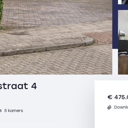
traat 4
€ 475.
Downl
5 kamers