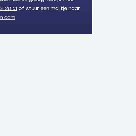
61 28 61
of stuur een mailtje naar
en.com