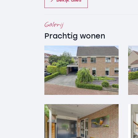
Bekijk alles
vormige woonkamer met aansluitend ru
met keukeneiland v.v. koelkast met 0-gr
combi-magnetron, inductiekookplaat m
Galerij
afzuiging, ingebouwde stopcontacten in
Prachtig wonen
kraan met boiler en vaatwasser, met aan
bijkeuken v.v. vaste kastenwand en stor
doorloop naar garage met daklicht.
1e verdieping: overloop met airconditioni
vaste kastenwand met mogelijkheid tot 
slaapkamers, slaapkamer (2), badkamer v
spiegelkast, hangtoilet, ligbad, inloop
planchet.
Zolder: middels vaste trap te bereiken a
slaapkamer (3) met knieschotten.
Bijzonderheden:
– Bouwjaar 1996;