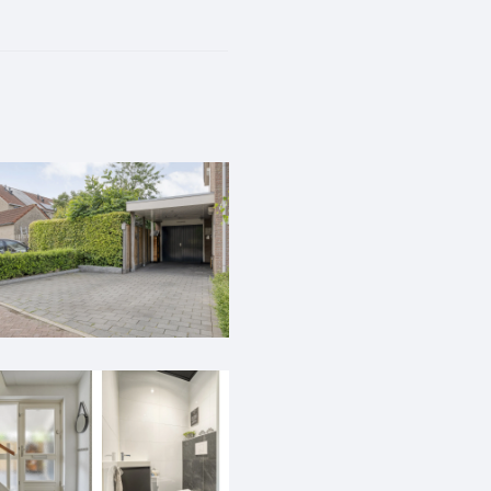
ime moderne woonkeuken
adenzone, stoomoven,
et ingebouwde BORA-
 keukeneiland, Quooker
sluitend terrasdeuren,
tbak met mengkraan,
ng, master bedroom (1) v.v.
het terugbrengen van 2
.v. dubbele wastafel met
douche met ingebouwde
fgesloten zolder,