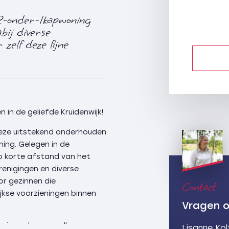
2-onder-1kapwoning
bij diverse
 zelf deze fijne
in de geliefde Kruidenwijk!
deze uitstekend onderhouden
ng. Gelegen in de
 op korte afstand van het
renigingen en diverse
or gezinnen die
Contact
jkse voorzieningen binnen
Vragen o
niseerd en van alle
Lisanne Ko