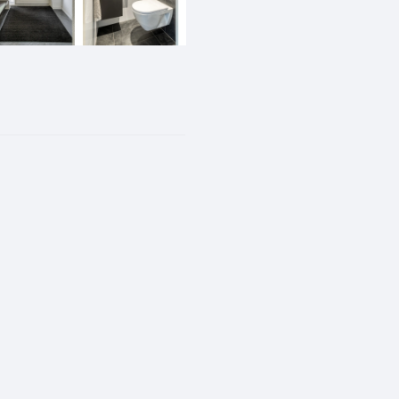
 voorzien van spanplafond;
 v.v. rolluiken;
 bijkeuken;
g uit 2020;
ingen.