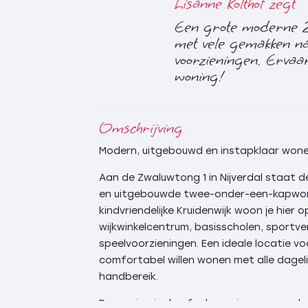
Lisanne Kolthof zegt
Een grote moderne 
met vele gemakken na
voorzieningen. Ervaar
woning!
Omschrijving
Modern, uitgebouwd en instapklaar wonen 
Aan de Zwaluwtong 1 in Nijverdal staat 
en uitgebouwde twee-onder-een-kapwoni
kindvriendelijke Kruidenwijk woon je hier
wijkwinkelcentrum, basisscholen, sportve
speelvoorzieningen. Een ideale locatie vo
comfortabel willen wonen met alle dageli
handbereik.
De woning is de afgelopen jaren gemoder