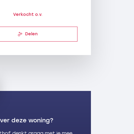
Verkocht o.v.
Delen
ver deze woning?
lthof denkt graag met je mee.