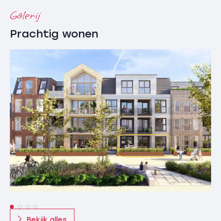
Galerij
Het gebouw heeft twee entrees. Bij beide entrees
bevinden zich postkasten en het bellentableau met
Prachtig wonen
intercom en videofoon voor de appartementen die via
de betreffende entree te bereiken zijn. In de centrale
hal zijn de trap en de lift gesitueerd. Iedere verdieping
is bereikbaar met de lift. Per stopplaats van de lift
worden slechts 2 appartementen ontsloten, wat een
exclusief gevoel geeft.
Bestaande gebouw
De begane grond van het bestaande gebouw ligt
ongeveer 75 cm hoger dan het straatniveau van
Achter de Keizer. Bij de hoofdentree zijn voor beide
appartementen een postkast opgenomen,
bellentableau en intercom met videofoon. Het
appartement op de 1e verdieping is alleen met een
trap te bereiken. Het bestaande gebouw wordt niet
voorzien van een lift.
Bekijk alles