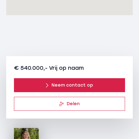
installaties, maar ook brand- en inbraakveiligheid.
Door middel van een warmtepomp wordt het
appartement voorzien van verwarming via
vloerverwarming. Deze vloerverwarmingsleidingen in
combinatie met de warmtepomp hebben ook een
koelfunctie die standaard aanwezig is. Zowel bij het
nieuwe als het
bestaande gebouw. Ieder appartement heeft zijn
eigen warmtepomp. Vloerverwarming geeft een heel
€ 540.000,- Vrij op naam
comfortabele warmte en in de zomermaanden zorgt
de vloerkoeling voor een comfortabel binnenklimaat.
Neem contact op
De warmtepomp gebruikt de buitenlucht als bron van
energie. Deze units worden op het dak geplaatst.
Delen
Energiezuinig
De nieuwbouwappartementen in KEIZERSHOF hebben
allemaal een A+++ label en kunnen daarom als zeer
energiezuinig
omschreven worden. Op het dak van het nieuwe