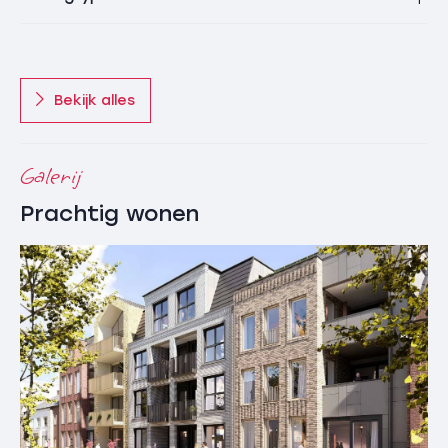
worden slechts 2 appartementen ontsloten, wat een
exclusief gevoel geeft.
Bestaande gebouw
Bekijk alles
De begane grond van het bestaande gebouw ligt
ongeveer 75 cm hoger dan het straatniveau van
Achter de Keizer.
Galerij
Bij de hoofdentree zijn voor beide appartementen een
postkast opgenomen, bellentableau en intercom met
Prachtig wonen
videofoon.
Het appartement op de 1e verdieping is alleen met een
trap te bereiken. Het bestaande gebouw wordt niet
voorzien van een lift.
Maximale toegankelijkheid
Bij het ontwerpen van de appartementen is rekening
gehouden met maximale toegankelijkheid. Eén en ander
wordt onder meer duidelijk door de breedtematen van
de diverse ruimten, de aanwezigheid van een lift (bij de