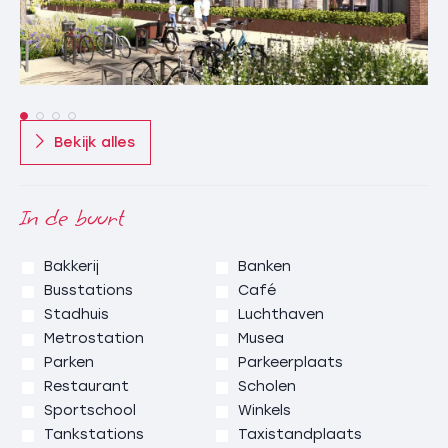
nieuwbouw) en de elektrische toegangsdeur van de
hoofdentrees. Daarnaast zijn diverse
indelingsmogelijkheden van plattegronden mogelijk,
waardoor beter op persoonlijke wensen en behoeften
kan worden afgestemd.
Bekijk alles
Parkeergelegenheid
Op het terrein worden 25 parkeerplaatsen
gerealiseerd. Hierdoor is voor elk appartement een
In de buurt
eigen parkeerplaats aanwezig en zijn er 7
parkeerplaatsen voor bezoekers. Bij de
parkeerplaatsen van de bouwnummers 1 t/m 14 en 16
Bakkerij
Banken
wordt een carport boven de parkeerplaats
Busstations
Café
aangebracht, voorzien van een groendak.
Stadhuis
Luchthaven
Metrostation
Musea
Bergingen en fietsenstalling
Parken
Parkeerplaats
Alle appartementen beschikken over een eigen berging
Restaurant
Scholen
van minimaal 5 m² in de kelder van het bestaande
Sportschool
Winkels
gebouw. Deze
Tankstations
Taxistandplaats